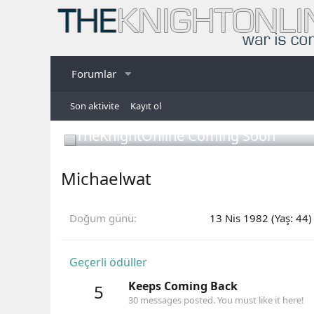
Forumlar
Son aktivite
Kayıt ol
TheKnightOnline Coming Soon
Michaelwat
Doğum günü
13 Nis 1982 (Yaş: 44)
Geçerli ödüller
Keeps Coming Back
5
30 messages posted. You must like it here!