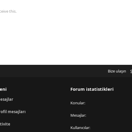
eive this.
Bize ulaşın
Ş
eni
Forum istatistikleri
esajlar
Konular
rofil mesajları
Mesajlar
tivite
Kullanıcılar