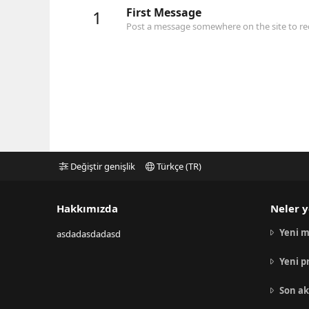
First Message
1
Post a message somewhere on the site to rec
Değiştir genişlik
Türkçe (TR)
Hakkımızda
Neler y
Yeni m
asdadasdadasd
Yeni p
Son ak