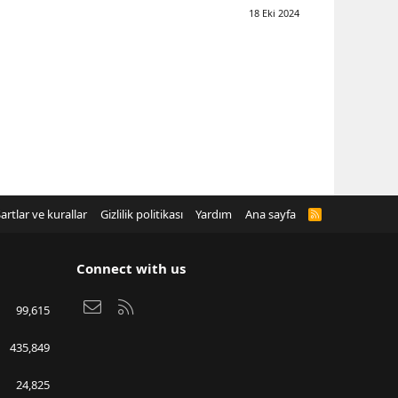
18 Eki 2024
artlar ve kurallar
Gizlilik politikası
Yardım
Ana sayfa
R
S
S
Connect with us
Bize ulaşın
RSS
99,615
435,849
24,825