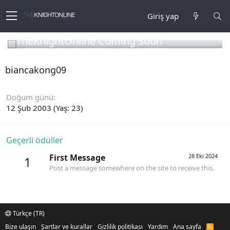
Giriş yap
TheKnightOnline Coming Soon
biancakong09
Doğum günü
12 Şub 2003 (Yaş: 23)
Geçerli ödüller
First Message
28 Eki 2024
1
Post a message somewhere on the site to receive this.
Türkçe (TR)
Bize ulaşın
Şartlar ve kurallar
Gizlilik politikası
Yardım
Ana sayfa
R