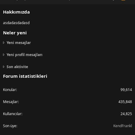
S
S
Hakkımızda
asdadasdadasd
Neler yeni
Yeni mesajlar
Yeni profil mesajları
Son aktivite
Forum istatistikleri
Konular
99,614
Mesajlar
435,848
Kullanıcılar
24,825
Son üye
KendFrankl