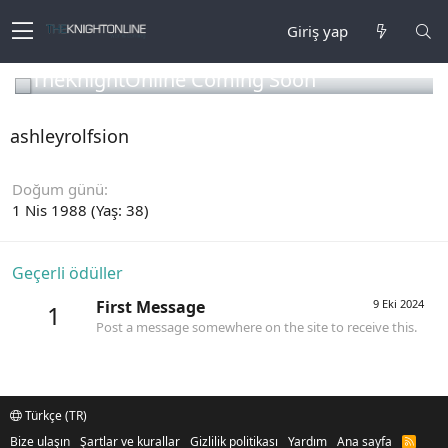
Giriş yap
TheKnightOnline Coming Soon
ashleyrolfsion
Doğum günü
1 Nis 1988 (Yaş: 38)
Geçerli ödüller
First Message
9 Eki 2024
1
Post a message somewhere on the site to receive this.
Türkçe (TR)
Bize ulaşın
Şartlar ve kurallar
Gizlilik politikası
Yardım
Ana sayfa
R