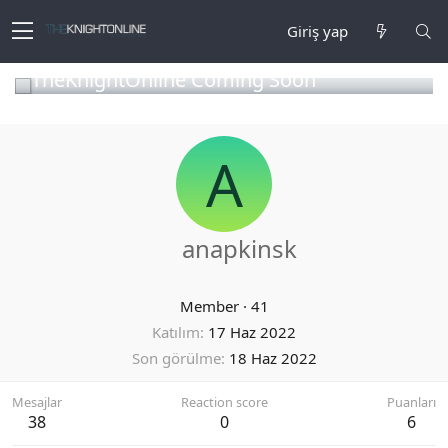
Giriş yap
TheKnightOnline Coming Soon
A
anapkinsk
Member
·
41
Katılım
17 Haz 2022
Son görülme
18 Haz 2022
Mesajlar
Reaction score
Puanları
38
0
6