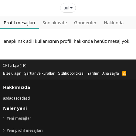
Bul
Profil mesajları
Son aktivite
Gönderiler
Hakkında
anapkinsk adlı kullanıcının profili hakkında henüz mesaj yok.
Türkçe (TR)
Bize ulaşın
Şartlar ve kurallar
Gizlilik politikası
Yardım
Ana sayfa
R
S
S
Hakkımızda
asdadasdadasd
Neler yeni
Yeni mesajlar
Yeni profil mesajları