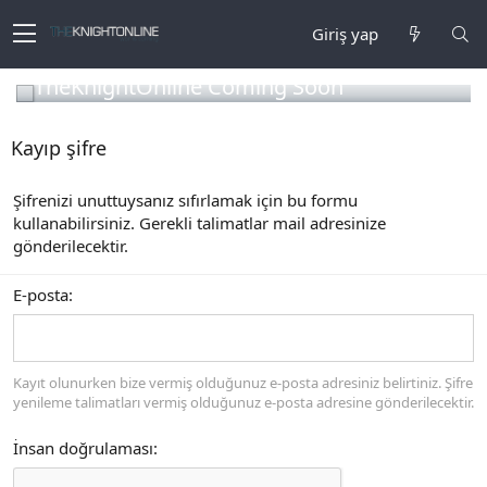
Giriş yap
TheKnightOnline Coming Soon
Kayıp şifre
Şifrenizi unuttuysanız sıfırlamak için bu formu
kullanabilirsiniz. Gerekli talimatlar mail adresinize
gönderilecektir.
E-posta
Kayıt olunurken bize vermiş olduğunuz e-posta adresiniz belirtiniz. Şifre
yenileme talimatları vermiş olduğunuz e-posta adresine gönderilecektir.
İnsan doğrulaması