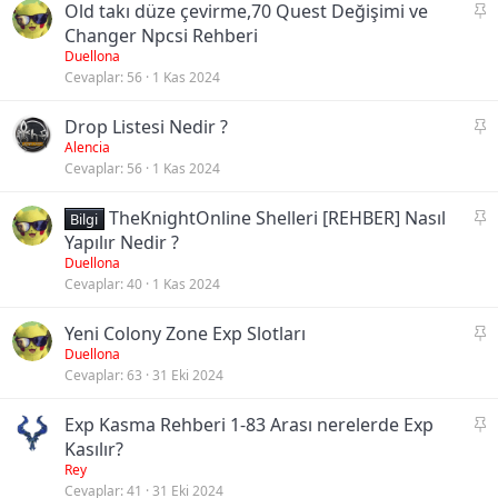
S
Old takı düze çevirme,70 Quest Değişimi ve
a
Changer Npcsi Rehberi
b
Duellona
Cevaplar
56
1 Kas 2024
i
t
S
Drop Listesi Nedir ?
a
Alencia
Cevaplar
56
1 Kas 2024
b
i
S
TheKnightOnline Shelleri [REHBER] Nasıl
t
Bilgi
a
Yapılır Nedir ?
b
Duellona
Cevaplar
40
1 Kas 2024
i
t
S
Yeni Colony Zone Exp Slotları
a
Duellona
Cevaplar
63
31 Eki 2024
b
i
S
Exp Kasma Rehberi 1-83 Arası nerelerde Exp
t
a
Kasılır?
b
Rey
Cevaplar
41
31 Eki 2024
i