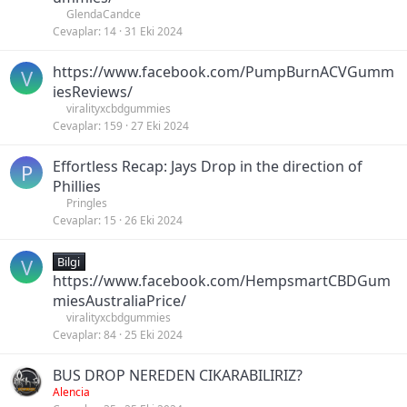
GlendaCandce
Cevaplar
14
31 Eki 2024
https://www.facebook.com/PumpBurnACVGumm
V
iesReviews/
viralityxcbdgummies
Cevaplar
159
27 Eki 2024
Effortless Recap: Jays Drop in the direction of
P
Phillies
Pringles
Cevaplar
15
26 Eki 2024
V
Bilgi
https://www.facebook.com/HempsmartCBDGum
miesAustraliaPrice/
viralityxcbdgummies
Cevaplar
84
25 Eki 2024
BUS DROP NEREDEN CIKARABILIRIZ?
Alencia