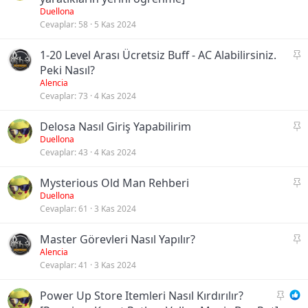
b
Duellona
Cevaplar
58
5 Kas 2024
i
t
S
1-20 Level Arası Ücretsiz Buff - AC Alabilirsiniz.
a
Peki Nasıl?
b
Alencia
Cevaplar
73
4 Kas 2024
i
t
S
Delosa Nasıl Giriş Yapabilirim
a
Duellona
Cevaplar
43
4 Kas 2024
b
i
S
Mysterious Old Man Rehberi
t
a
Duellona
Cevaplar
61
3 Kas 2024
b
i
S
Master Görevleri Nasıl Yapılır?
t
a
Alencia
Cevaplar
41
3 Kas 2024
b
i
S
Power Up Store Itemleri Nasıl Kırdırılır?
t