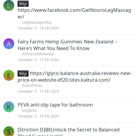
L
Bilgi
https://www.facebook.com/GetNooroLegMassag
er/
LegMassagerBuy
Cevaplar
0
18 Eki 2024
Fairy Farms Hemp Gummies New Zealand –
A
Here’s What You Need To Know
AlfonzoGMahoney
Cevaplar
0
17 Eki 2024
https://glyco-balance-australia-reviews-new-
E
Bilgi
price-on-website-df20.sites.kaltura.com/
EvansPerev
Cevaplar
5
17 Eki 2024
PEVA anti-slip tape for bathroom
K
kinglana
Cevaplar
2
16 Eki 2024
[Striction D]@[Unlock the Secret to Balanced
S