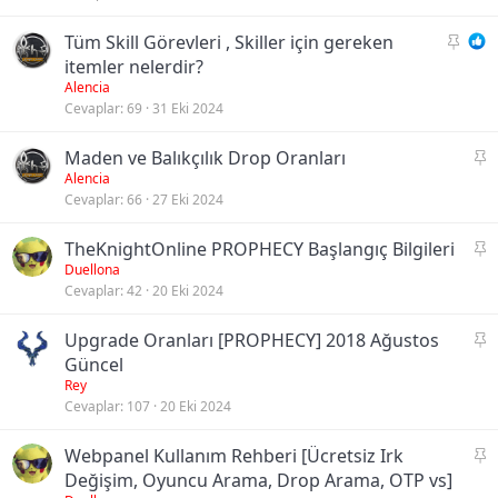
t
S
Tüm Skill Görevleri , Skiller için gereken
a
itemler nelerdir?
b
Alencia
Cevaplar
69
31 Eki 2024
i
t
S
Maden ve Balıkçılık Drop Oranları
a
Alencia
Cevaplar
66
27 Eki 2024
b
i
S
TheKnightOnline PROPHECY Başlangıç Bilgileri
t
a
Duellona
Cevaplar
42
20 Eki 2024
b
i
S
Upgrade Oranları [PROPHECY] 2018 Ağustos
t
a
Güncel
b
Rey
Cevaplar
107
20 Eki 2024
i
t
S
Webpanel Kullanım Rehberi [Ücretsiz Irk
a
Değişim, Oyuncu Arama, Drop Arama, OTP vs]