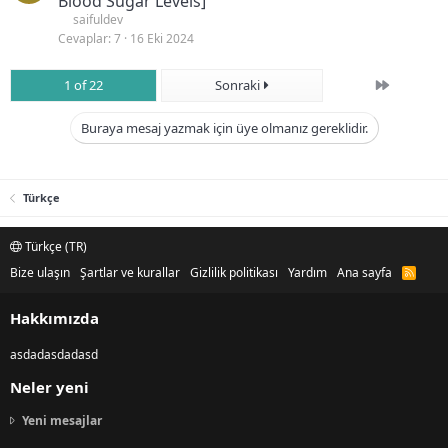
Blood Sugar Levels]
saifuldev
Cevaplar
7
16 Eki 2024
Son
1 of 22
Sonraki
Buraya mesaj yazmak için üye olmanız gereklidir.
Türkçe
Türkçe (TR)
Bize ulaşın
Şartlar ve kurallar
Gizlilik politikası
Yardım
Ana sayfa
R
S
S
Hakkımızda
asdadasdadasd
Neler yeni
Yeni mesajlar