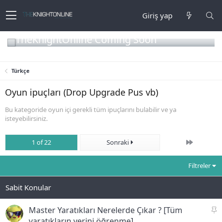
Giriş yap
TheKnightOnline Coming Soon
Türkçe
Oyun ipuçları (Drop Upgrade Pus vb)
Bu kategoride oyun içi gerekli tüm ipuçlarını bulabilir ve ya
isteyebilirsiniz.
Son
1 of 22
Sonraki
Filtreler
S
Master Yaratıkları Nerelerde Çıkar ? [Tüm
a
yaratıkların yerini öğrenme]