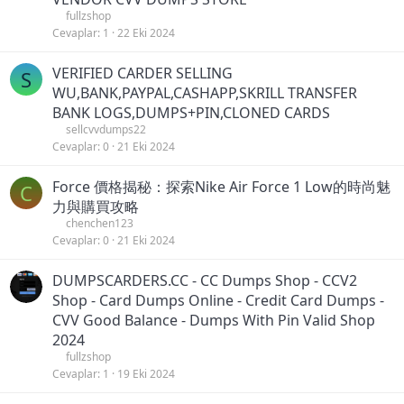
fullzshop
Cevaplar
1
22 Eki 2024
VERIFIED CARDER SELLING
S
WU,BANK,PAYPAL,CASHAPP,SKRILL TRANSFER
BANK LOGS,DUMPS+PIN,CLONED CARDS
sellcvvdumps22
Cevaplar
0
21 Eki 2024
Force 價格揭秘：探索Nike Air Force 1 Low的時尚魅
C
力與購買攻略
chenchen123
Cevaplar
0
21 Eki 2024
DUMPSCARDERS.CC - CC Dumps Shop - CCV2
Shop - Card Dumps Online - Credit Card Dumps -
CVV Good Balance - Dumps With Pin Valid Shop
2024
fullzshop
Cevaplar
1
19 Eki 2024