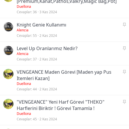
a
[Premium,Kanat,Pathos,Valkry,Magic Bag,Pot]
b
Duellona
Cevaplar
36
3 Kas 2024
i
t
S
Knight Genie Kullanımı
a
Alencia
Cevaplar
55
2 Kas 2024
b
i
S
Level Up Oranlarımız Nedir?
t
a
Alencia
Cevaplar
37
2 Kas 2024
b
i
S
VENGEANCE Maden Görevi [Maden yap Pus
t
a
Itemleri Kazan]
b
Duellona
Cevaplar
44
2 Kas 2024
i
t
S
"VENGEANCE" Yeni Harf Görevi "THEKO"
a
Harflerini Biriktir ! Görevi Tamamla !
b
Duellona
Cevaplar
45
2 Kas 2024
i
t