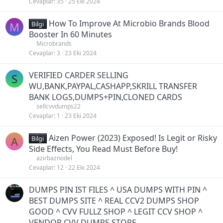
Cevaplar
35
25 Eki 2024
How To Improve At Microbio Brands Blood
M
Bilgi
Booster In 60 Minutes
Microbrands
Cevaplar
3
23 Eki 2024
VERIFIED CARDER SELLING
S
WU,BANK,PAYPAL,CASHAPP,SKRILL TRANSFER
BANK LOGS,DUMPS+PIN,CLONED CARDS
sellcvvdumps22
Cevaplar
1
23 Eki 2024
Aizen Power (2023) Exposed! Is Legit or Risky
A
Bilgi
Side Effects, You Read Must Before Buy!
azirbaznodel
Cevaplar
12
22 Eki 2024
DUMPS PIN IST FILES ^ USA DUMPS WITH PIN ^
BEST DUMPS SITE ^ REAL CCV2 DUMPS SHOP
GOOD ^ CVV FULLZ SHOP ^ LEGIT CCV SHOP ^
VENDOR CVV DUMPS STORE