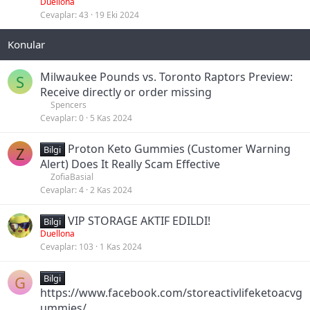
b
Duellona
Cevaplar
43
19 Eki 2024
i
t
Milwaukee Pounds vs. Toronto Raptors Preview:
S
Receive directly or order missing
Spencers
Cevaplar
0
5 Kas 2024
Proton Keto Gummies (Customer Warning
Z
Bilgi
Alert) Does It Really Scam Effective
ZofiaBasial
Cevaplar
4
2 Kas 2024
VIP STORAGE AKTIF EDILDI!
Bilgi
Duellona
Cevaplar
103
1 Kas 2024
G
Bilgi
https://www.facebook.com/storeactivlifeketoacvg
ummies/