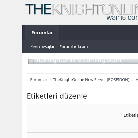
Forumlar
Yeni mesajlar
Forumlarda ara
TheKnightOnline Coming Soon
Forumlar
TheKnightOnline New Server (POSEIDON)
H
Etiketleri düzenle
Etiketl