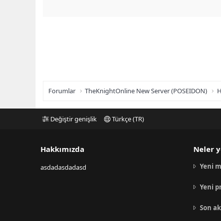
Forumlar
TheKnightOnline New Server (POSEIDON)
H
Değiştir genişlik
Türkçe (TR)
Hakkımızda
Neler y
Yeni m
asdadasdadasd
Yeni p
Son ak