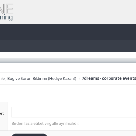
ile , Bug ve Sorun Bildirimi (Hediye Kazan!)
7dreams - corporate event
er
Birden fazla etiket virgülle ayrılmalıdır.