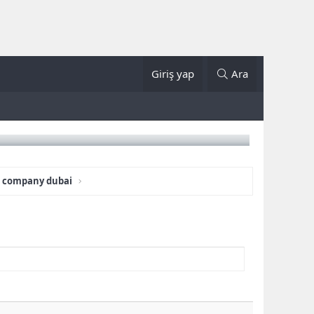
Giriş yap
Ara
s company dubai