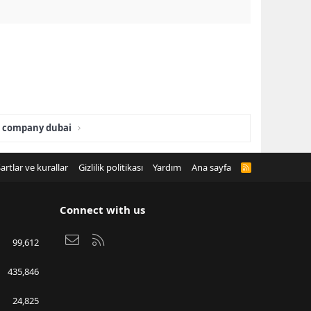
s company dubai
artlar ve kurallar
Gizlilik politikası
Yardım
Ana sayfa
R
S
S
Connect with us
Bize ulaşın
RSS
99,612
435,846
24,825