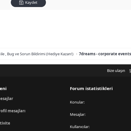
Kaydet
ile , Bug ve Sorun Bildirimi (Hediye Kazan!)
7dreams - corporate event
Bize ulaşın
Ş
eni
Forum istatistikleri
esajlar
Konular
rofil mesajları
Mesajlar
tivite
Kullanıcılar