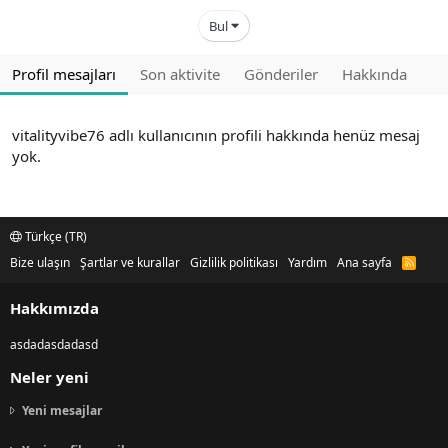
Bul
Profil mesajları
Son aktivite
Gönderiler
Hakkında
vitalityvibe76 adlı kullanıcının profili hakkında henüz mesaj
yok.
Türkçe (TR)
Bize ulaşın
Şartlar ve kurallar
Gizlilik politikası
Yardım
Ana sayfa
R
S
S
Hakkımızda
asdadasdadasd
Neler yeni
Yeni mesajlar