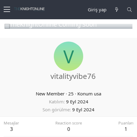
Giriş yap
TheKnightOnline Coming Soon
V
vitalityvibe76
New Member
·
25
·
Konum
usa
Katılım
9 Eyl 2024
Son görülme
9 Eyl 2024
Mesajlar
Reaction score
Puanları
3
0
1