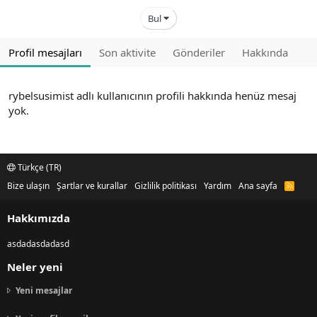
Bul
Profil mesajları
Son aktivite
Gönderiler
Hakkında
rybelsusimist adlı kullanıcının profili hakkında henüz mesaj
yok.
Türkçe (TR)
Bize ulaşın
Şartlar ve kurallar
Gizlilik politikası
Yardım
Ana sayfa
R
S
S
Hakkımızda
asdadasdadasd
Neler yeni
Yeni mesajlar