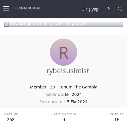
Giriş yap
TheKnightOnline Coming Soon
R
rybelsusimist
Member
·
39
·
Konum
The Gambia
Katılım
5 Eki 2024
Son görülme
5 Eki 2024
Mesajlar
Reaction score
Puanları
268
0
16