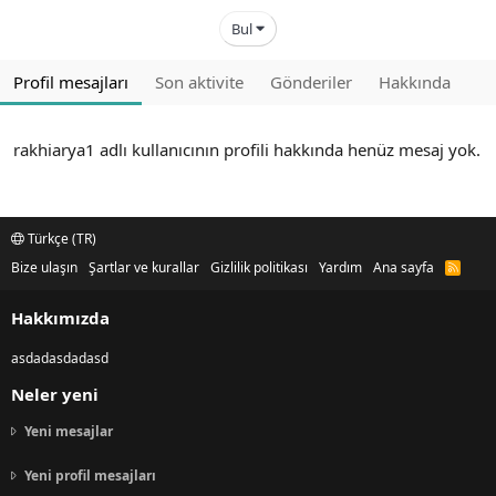
Bul
Profil mesajları
Son aktivite
Gönderiler
Hakkında
rakhiarya1 adlı kullanıcının profili hakkında henüz mesaj yok.
Türkçe (TR)
Bize ulaşın
Şartlar ve kurallar
Gizlilik politikası
Yardım
Ana sayfa
R
S
S
Hakkımızda
asdadasdadasd
Neler yeni
Yeni mesajlar
Yeni profil mesajları