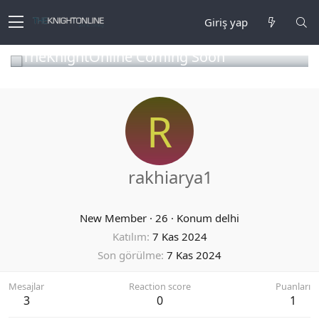
Giriş yap
TheKnightOnline Coming Soon
R
rakhiarya1
New Member
·
26
·
Konum
delhi
Katılım
7 Kas 2024
Son görülme
7 Kas 2024
Mesajlar
Reaction score
Puanları
3
0
1