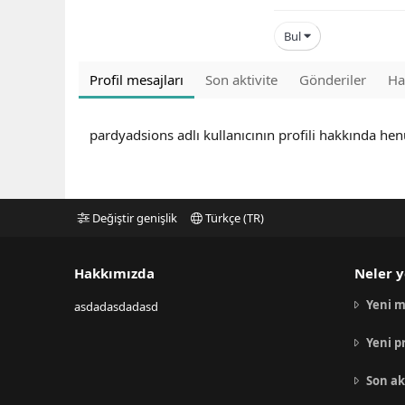
Bul
Profil mesajları
Son aktivite
Gönderiler
Ha
pardyadsions adlı kullanıcının profili hakkında he
Değiştir genişlik
Türkçe (TR)
Hakkımızda
Neler y
Yeni m
asdadasdadasd
Yeni p
Son ak