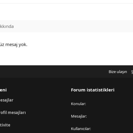
kkında
nüz mesaj yok.
Bize ulaşın
Ş
eni
Forum istatistikleri
esajlar
Konular
rofil mesajları
Mesajlar
tivite
Kullanıcılar