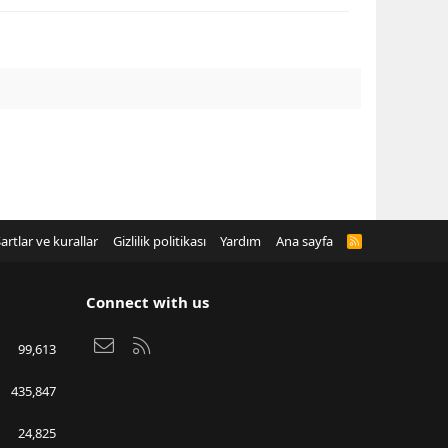
artlar ve kurallar
Gizlilik politikası
Yardım
Ana sayfa
R
S
S
Connect with us
Bize ulaşın
RSS
99,613
435,847
24,825