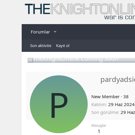
Forumlar
Son aktivite
Kayıt ol
TheKnightOnline Coming Soon
pardyadsi
P
New Member
·
38
Katılım
29 Haz 2024
Son görülme
29 Haz
Mesajlar
1