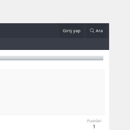
Giriş yap
Ara
Puanları
1