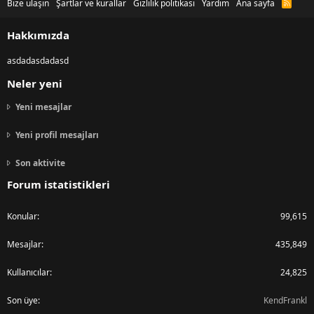
Bize ulaşın
Şartlar ve kurallar
Gizlilik politikası
Yardım
Ana sayfa
R
S
S
Hakkımızda
asdadasdadasd
Neler yeni
Yeni mesajlar
Yeni profil mesajları
Son aktivite
Forum istatistikleri
Konular
99,615
Mesajlar
435,849
Kullanıcılar
24,825
Son üye
KendFrankl