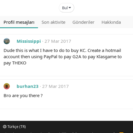
Bul
Profil mesajları
Son aktivite
Gönderiler
Hakkında
Mississippi
27 Mar 2017
Dude this is what I have to do to buy KC. Create a hotmail
account then using PayPal to pay G2A to pay Klasgame to
pay THEKO
burhan23
27 Mar 2017
B
Bro are you there ?
Türkçe (TR)