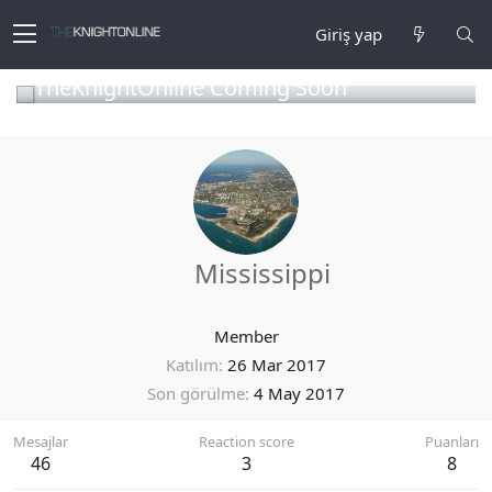
Giriş yap
TheKnightOnline Coming Soon
Mississippi
Member
Katılım
26 Mar 2017
Son görülme
4 May 2017
Mesajlar
Reaction score
Puanları
46
3
8