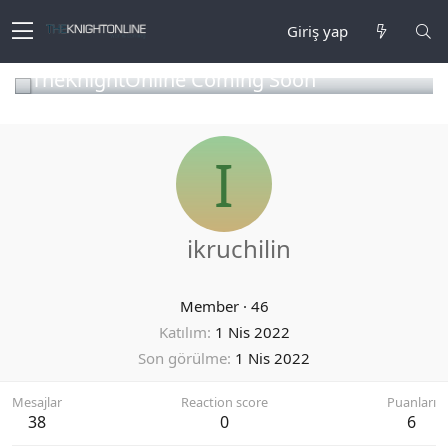
Giriş yap
TheKnightOnline Coming Soon
I
ikruchilin
Member
·
46
Katılım
1 Nis 2022
Son görülme
1 Nis 2022
Mesajlar
Reaction score
Puanları
38
0
6