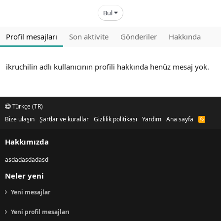
Bul
Profil mesajları
Son aktivite
Gönderiler
Hakkında
ikruchilin adlı kullanıcının profili hakkında henüz mesaj yok.
Türkçe (TR)
Bize ulaşın
Şartlar ve kurallar
Gizlilik politikası
Yardım
Ana sayfa
R
S
S
Hakkımızda
asdadasdadasd
Neler yeni
Yeni mesajlar
Yeni profil mesajları