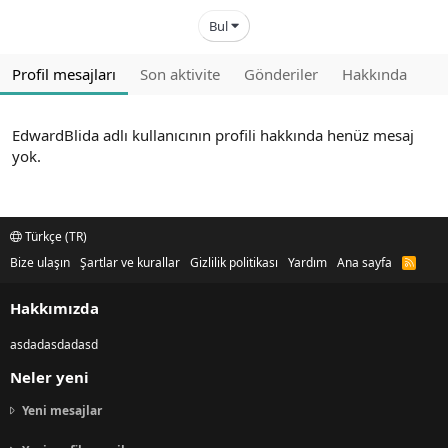
Bul
Profil mesajları
Son aktivite
Gönderiler
Hakkında
EdwardBlida adlı kullanıcının profili hakkında henüz mesaj
yok.
Türkçe (TR)
Bize ulaşın
Şartlar ve kurallar
Gizlilik politikası
Yardım
Ana sayfa
R
S
S
Hakkımızda
asdadasdadasd
Neler yeni
Yeni mesajlar