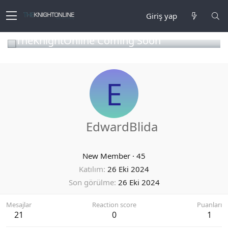
Giriş yap
TheKnightOnline Coming Soon
E
EdwardBlida
New Member
·
45
Katılım
26 Eki 2024
Son görülme
26 Eki 2024
Mesajlar
Reaction score
Puanları
21
0
1