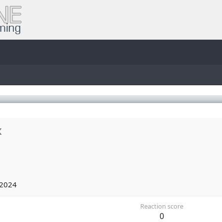
x
 2024
Reaction score
0