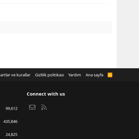
artlar ve kurallar
Gizlilik politikası
Yardım
Ana sayfa
R
S
S
Connect with us
Bize ulaşın
RSS
99,612
435,846
24,825