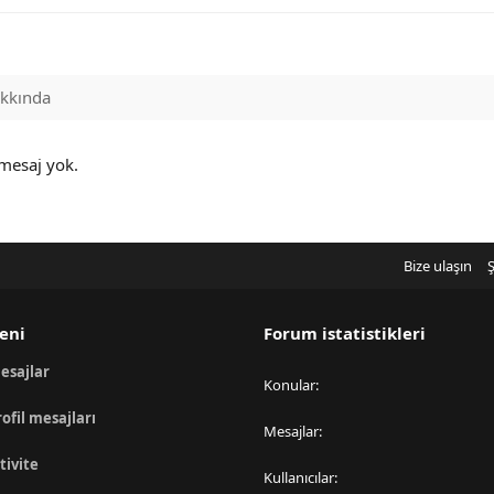
kkında
 mesaj yok.
Bize ulaşın
Ş
eni
Forum istatistikleri
esajlar
Konular
rofil mesajları
Mesajlar
tivite
Kullanıcılar