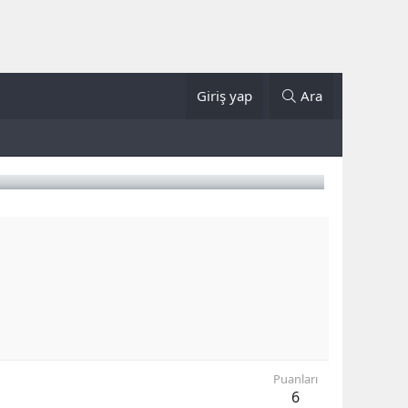
Giriş yap
Ara
Puanları
6