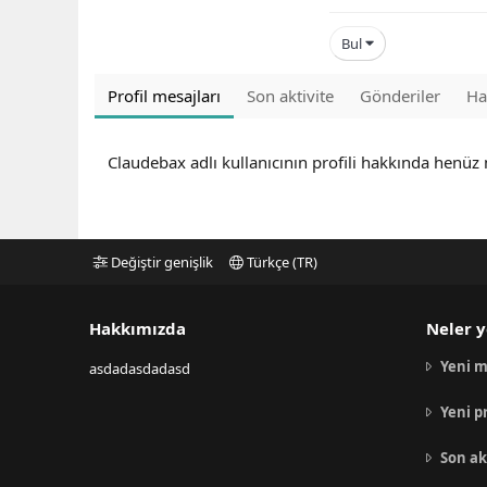
Bul
Profil mesajları
Son aktivite
Gönderiler
Ha
Claudebax adlı kullanıcının profili hakkında henüz
Değiştir genişlik
Türkçe (TR)
Hakkımızda
Neler y
Yeni m
asdadasdadasd
Yeni p
Son ak