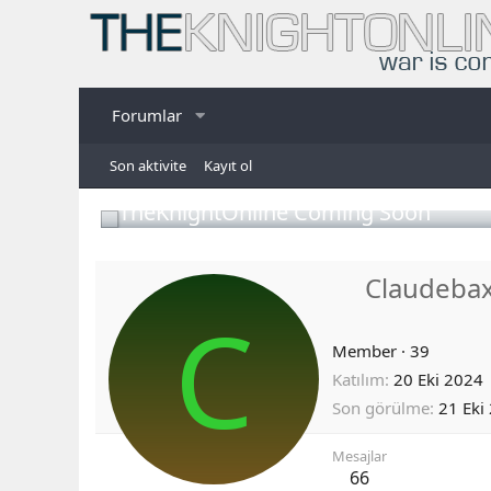
Forumlar
Son aktivite
Kayıt ol
TheKnightOnline Coming Soon
Claudeba
C
Member
·
39
Katılım
20 Eki 2024
Son görülme
21 Eki
Mesajlar
66