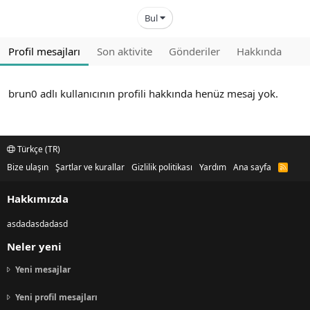
Bul
Profil mesajları
Son aktivite
Gönderiler
Hakkında
brun0 adlı kullanıcının profili hakkında henüz mesaj yok.
Türkçe (TR)
Bize ulaşın
Şartlar ve kurallar
Gizlilik politikası
Yardım
Ana sayfa
R
S
S
Hakkımızda
asdadasdadasd
Neler yeni
Yeni mesajlar
Yeni profil mesajları