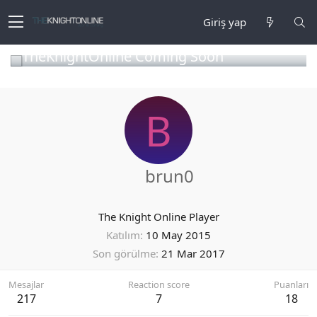
Giriş yap
TheKnightOnline Coming Soon
B
brun0
The Knight Online Player
Katılım
10 May 2015
Son görülme
21 Mar 2017
Mesajlar
Reaction score
Puanları
217
7
18