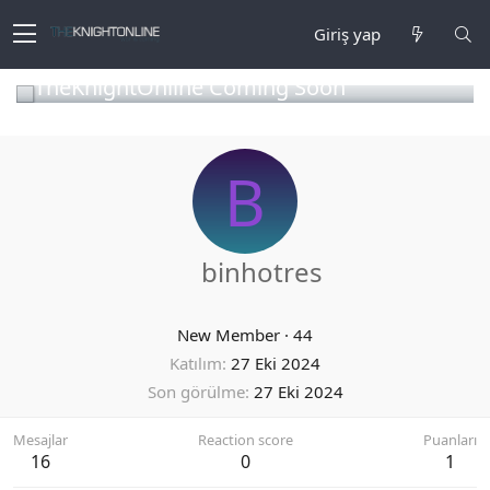
Giriş yap
TheKnightOnline Coming Soon
B
binhotres
New Member
·
44
Katılım
27 Eki 2024
Son görülme
27 Eki 2024
Mesajlar
Reaction score
Puanları
16
0
1