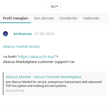
Bul
Profil mesajları
Son aktivite
Gönderiler
Hakkında
binhotres
27 Eki 2024
B
Abacus market access
<a href="
https://abacus24.top/
">
Abacus Marketplace customer support</a>
Abacus Market - Secure Darknet Marketplace
Join Abacus Market for secure, anonymous transactions with advanced
PGP encryption and multisig escrow systems.
abacus24.top