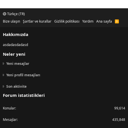
Türkçe (TR)
Bize ulaşın
Şartlar ve kurallar
Gizlilik politikası
Yardım
Ana sayfa
R
S
S
Hakkımızda
asdadasdadasd
Neler yeni
Yeni mesajlar
Yeni profil mesajları
Son aktivite
Forum istatistikleri
Konular
99,614
Mesajlar
435,848