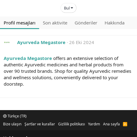
Bul
Profil mesajları
Son aktivite
Gönderiler
Hakkında
Ayurveda Megastore
26 Eki 2024
Ayurveda Megastore
offers an extensive selection of
authentic Ayurvedic medicines and herbal products from
over 90 trusted brands. Shop for quality Ayurvedic remedies
and wellness solutions, conveniently delivered to your
doorstep.
Türkçe (TR)
Bize ulaşın
Şartlar ve kurallar
Gizlilik politikası
Yardım
Ana sayfa
R
S
S