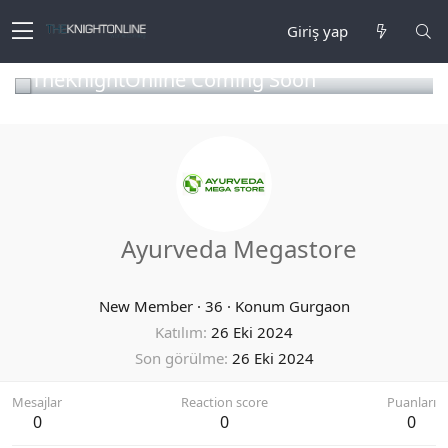
Giriş yap
TheKnightOnline Coming Soon
Ayurveda Megastore
New Member
·
36
·
Konum
Gurgaon
Katılım
26 Eki 2024
Son görülme
26 Eki 2024
Mesajlar
Reaction score
Puanları
0
0
0