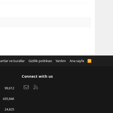
artlar ve kurallar
Gizlilik politikası
Yardım
Ana sayfa
R
S
S
Connect with us
Bize ulaşın
RSS
99,612
435,846
24,825