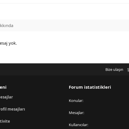
kkında
esaj yok.
Bize ulaşın
Ş
eni
Forum istatistikleri
esajlar
Konular
rofil mesajları
Mesajlar
tivite
Kullanıcılar