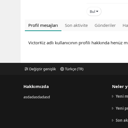
Bul
Profil mesajları
Son aktivite
Gönderiler
Ha
VictorKiz adlı kullanıcının profili hakkında henüz m
Değiştir genişlik
Türkçe (TR)
Hakkımızda
Neler y
Yeni m
asdadasdadasd
Yeni p
Son ak