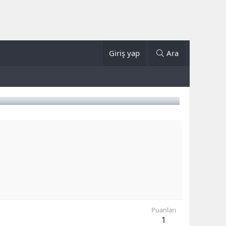
Giriş yap
Ara
Puanları
1