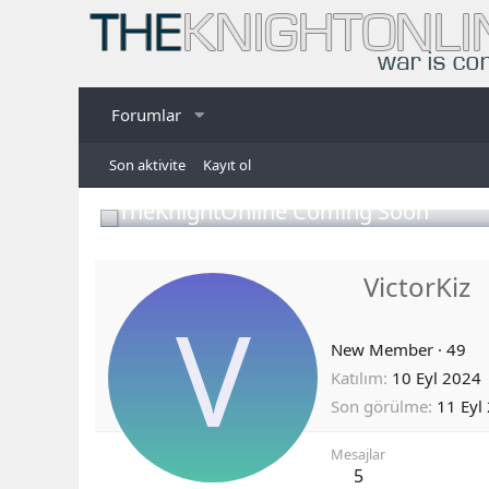
Forumlar
Son aktivite
Kayıt ol
TheKnightOnline Coming Soon
VictorKiz
V
New Member
·
49
Katılım
10 Eyl 2024
Son görülme
11 Eyl
Mesajlar
5