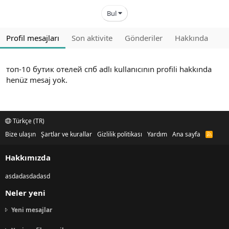
Bul
Profil mesajları
Son aktivite
Gönderiler
Hakkında
топ-10 бутик отелей спб adlı kullanıcının profili hakkında
henüz mesaj yok.
Türkçe (TR)
Bize ulaşın
Şartlar ve kurallar
Gizlilik politikası
Yardım
Ana sayfa
R
S
S
Hakkımızda
asdadasdadasd
Neler yeni
Yeni mesajlar