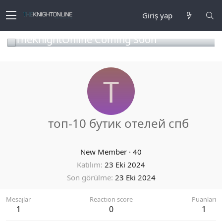
Giriş yap
TheKnightOnline Coming Soon
Т
топ-10 бутик отелей спб
New Member
·
40
Katılım
23 Eki 2024
Son görülme
23 Eki 2024
Mesajlar
Reaction score
Puanları
1
0
1