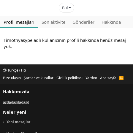
Bul
Profil mesajları
Son aktivite
Gönderiler
Hakkında
Timothyasype adlı kullanıcının profili hakkında henüz mesaj
yok.
Türkçe (TR)
Bize ulaşın
Şartlar ve kurallar
Gizlilik politikası
Yardım
Ana sayfa
R
S
S
Hakkımızda
asdadasdadasd
Neler yeni
Yeni mesajlar