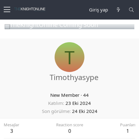
Giriş yap
TheKnightOnline Coming Soon
T
Timothyasype
New Member
·
44
Katılım
23 Eki 2024
Son görülme
24 Eki 2024
Mesajlar
Reaction score
Puanları
3
0
1