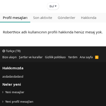
Bul
Profil mesajları
Son aktivite
Gönderiler
Hakkında
RobertNox adlı kullanıcının profili hakkında henüz mesaj yok.
Türkçe (TR)
Bize ulaşın
Şartlar ve kurallar
Gizlilik politikası
Yardım
Ana sayfa
R
S
S
Hakkımızda
asdadasdadasd
Neler yeni
Yeni mesajlar
Yeni profil mesajları