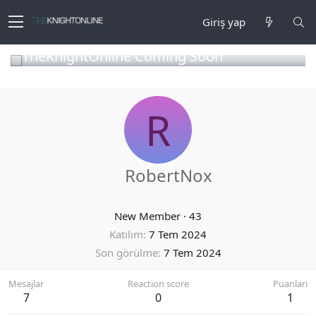
Giriş yap
TheKnightOnline Coming Soon
R
RobertNox
New Member
·
43
Katılım
7 Tem 2024
Son görülme
7 Tem 2024
Mesajlar
Reaction score
Puanları
7
0
1