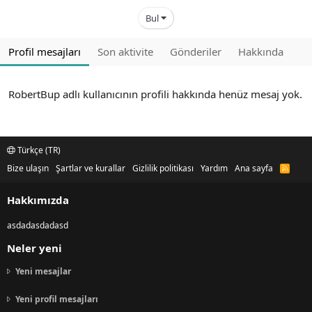
Bul
Profil mesajları
Son aktivite
Gönderiler
Hakkında
RobertBup adlı kullanıcının profili hakkında henüz mesaj yok.
Türkçe (TR)
Bize ulaşın
Şartlar ve kurallar
Gizlilik politikası
Yardım
Ana sayfa
R
S
S
Hakkımızda
asdadasdadasd
Neler yeni
Yeni mesajlar
Yeni profil mesajları