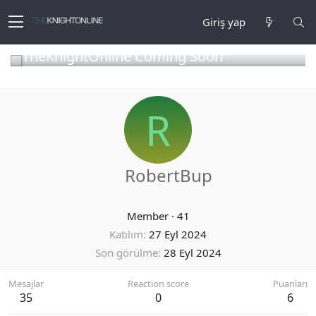
Giriş yap
TheKnightOnline Coming Soon
R
RobertBup
Member
·
41
Katılım
27 Eyl 2024
Son görülme
28 Eyl 2024
Mesajlar
Reaction score
Puanları
35
0
6