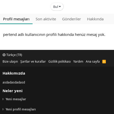
Bul
Profil mesajları
Son aktivite
Gönderiler
Hakkında
pertend adlı kullanıcının profili hakkında henüz mesaj yok.
Türkçe (TR)
Bize ulaşın
Şartlar ve kurallar
Gizlilik politikası
Yardım
Ana sayfa
R
S
S
Hakkımızda
asdadasdadasd
Neler yeni
Yeni mesajlar
Yeni profil mesajları