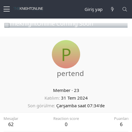
Giriş yap
TheKnightOnline Coming Soon
P
pertend
Member
·
23
Katılım
31 Tem 2024
Son görülme
Çarşamba saat 07:34'de
Mesajlar
Reaction score
Puanları
62
0
6