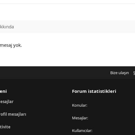
kkında
 mesaj yok.
Bize ulaşın
Ş
eni
Forum istatistikleri
esajlar
Konular
rofil mesajları
Mesajlar
tivite
Kullanıcılar