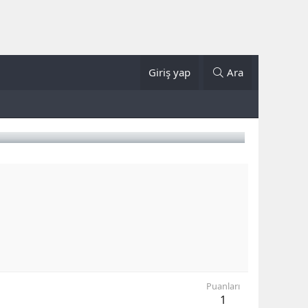
Giriş yap
Ara
Puanları
1