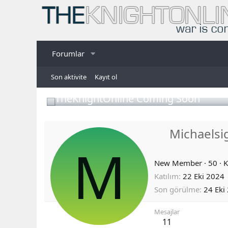
Forumlar
Son aktivite
Kayıt ol
TheKnightOnline Coming Soon
Michaelsi
M
New Member
·
50
·
K
Katılım
22 Eki 2024
Son görülme
24 Eki
Mesajlar
11