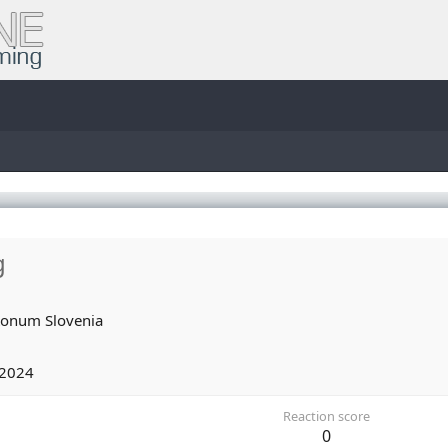
g
onum
Slovenia
 2024
Reaction score
0