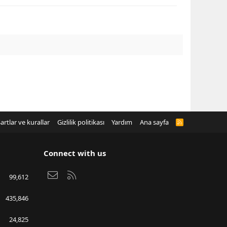
artlar ve kurallar
Gizlilik politikası
Yardım
Ana sayfa
R
S
S
Connect with us
Bize ulaşın
RSS
99,612
435,846
24,825