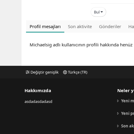
Bul
Profil mesajları
Son aktivite
Gönderiler
Ha
Michaelsig adlı kullanıcının profili hakkında henüz
Değiştir genişlik
Türkçe (TR)
Hakkımızda
Neler y
Yeni m
asdadasdadasd
Yeni p
Son ak