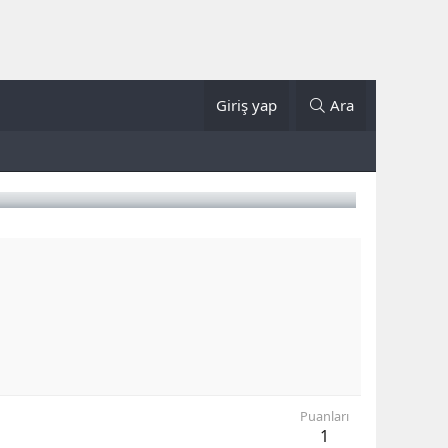
Giriş yap
Ara
Puanları
1