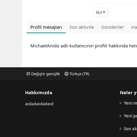
Bul
Profil mesajları
Son aktivite
Gönderiler
Ha
MichaelAnido adlı kullanıcının profili hakkında he
Değiştir genişlik
Türkçe (TR)
Hakkımızda
Neler y
Yeni m
asdadasdadasd
Yeni p
Son ak