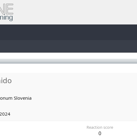
nido
onum
Slovenia
 2024
Reaction score
0