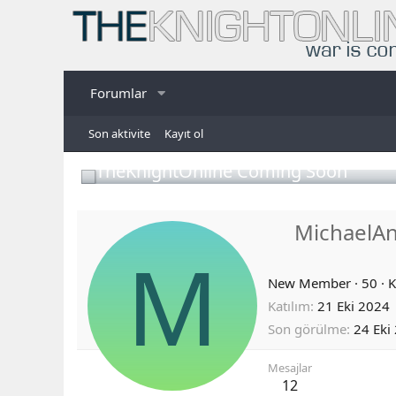
Forumlar
Son aktivite
Kayıt ol
TheKnightOnline Coming Soon
MichaelA
M
New Member
·
50
·
K
Katılım
21 Eki 2024
Son görülme
24 Eki
Mesajlar
12