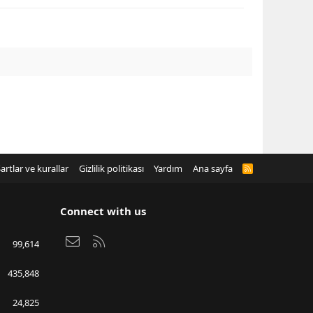
artlar ve kurallar
Gizlilik politikası
Yardım
Ana sayfa
R
S
S
Connect with us
Bize ulaşın
RSS
99,614
435,848
24,825