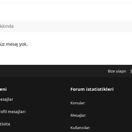
kkında
nüz mesaj yok.
Bize ulaşın
Ş
eni
Forum istatistikleri
esajlar
Konular
rofil mesajları
Mesajlar
tivite
Kullanıcılar