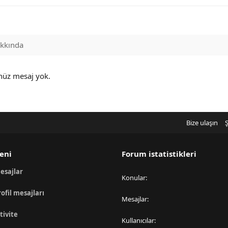
kkında
enüz mesaj yok.
Bize ulaşın
Ş
eni
Forum istatistikleri
esajlar
Konular
rofil mesajları
Mesajlar
tivite
Kullanıcılar