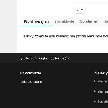
Bul
Profil mesajları
Son aktivite
Gönderiler
Ha
Luckyjetraketa adlı kullanıcının profili hakkında h
Değiştir genişlik
Türkçe (TR)
Hakkımızda
Neler y
Yeni m
asdadasdadasd
Yeni p
Son ak