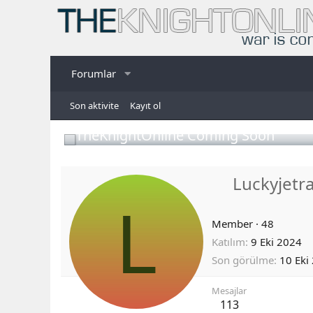
Forumlar
Son aktivite
Kayıt ol
TheKnightOnline Coming Soon
Luckyjetr
L
Member
·
48
Katılım
9 Eki 2024
Son görülme
10 Eki
Mesajlar
113