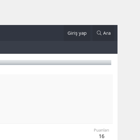
Giriş yap
Ara
Puanları
16