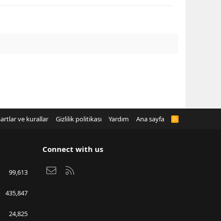
artlar ve kurallar
Gizlilik politikası
Yardım
Ana sayfa
R
S
S
Connect with us
Bize ulaşın
RSS
99,613
435,847
24,825