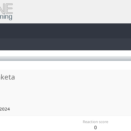
aketa
 2024
Reaction score
0