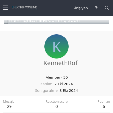
Giriş yap
TheKnightOnline Coming Soon
K
KennethRof
Member
·
50
Katılım
7 Eki 2024
Son görülme
8 Eki 2024
Mesajlar
Reaction score
Puanları
29
0
6