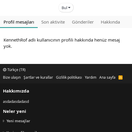
Bul
Profil mesajları
Son aktivite
Gönderiler
Hakkında
KennethRof adlı kullanıcının profili hakkında henüz mesaj
yok.
Türkçe (TR)
Bize ulaşın
Şartlar ve kurallar
Gizlilik politikası
Yardım
Ana sayfa
R
S
S
Hakkımızda
asdadasdadasd
Neler yeni
Yeni mesajlar