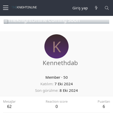
Giriş yap
TheKnightOnline Coming Soon
K
Kennethdab
Member
·
50
Katılım
7 Eki 2024
Son görülme
8 Eki 2024
Mesajlar
Reaction score
Puanları
62
0
6