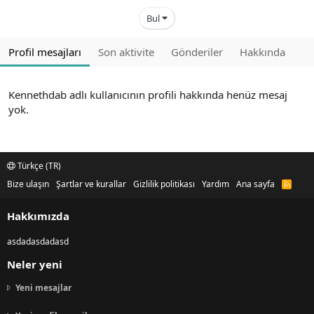
Bul
Profil mesajları
Son aktivite
Gönderiler
Hakkında
Kennethdab adlı kullanıcının profili hakkında henüz mesaj
yok.
Türkçe (TR)
Bize ulaşın
Şartlar ve kurallar
Gizlilik politikası
Yardım
Ana sayfa
R
S
S
Hakkımızda
asdadasdadasd
Neler yeni
Yeni mesajlar