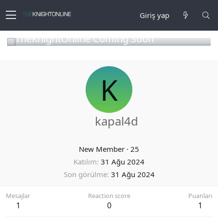
Giriş yap
TheKnightOnline Coming Soon
K
kapal4d
New Member
·
25
Katılım
31 Ağu 2024
Son görülme
31 Ağu 2024
Mesajlar
Reaction score
Puanları
1
0
1