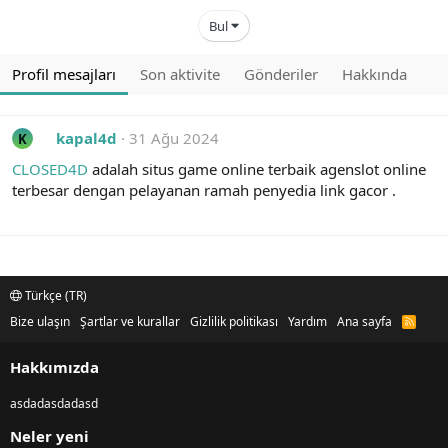
Bul
Profil mesajları
Son aktivite
Gönderiler
Hakkında
kapal4d
31 Ağu 2024
K
CLOSED4D
adalah situs game online terbaik agenslot online
terbesar dengan pelayanan ramah penyedia link gacor .
Türkçe (TR)
Bize ulaşın
Şartlar ve kurallar
Gizlilik politikası
Yardım
Ana sayfa
R
S
S
Hakkımızda
asdadasdadasd
Neler yeni