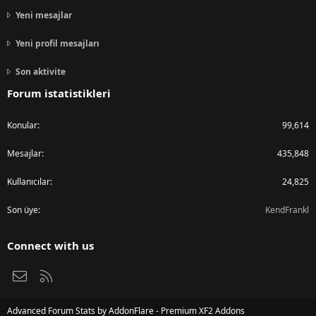
Yeni mesajlar
Yeni profil mesajları
Son aktivite
Forum istatistikleri
Konular
99,614
Mesajlar
435,848
Kullanıcılar
24,825
Son üye
KendFrankl
Connect with us
Bize ulaşın
RSS
Advanced Forum Stats by
AddonFlare - Premium XF2 Addons