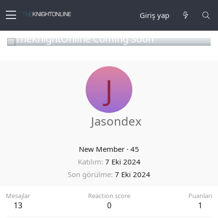
Giriş yap
TheKnightOnline Coming Soon
J
Jasondex
New Member
·
45
Katılım
7 Eki 2024
Son görülme
7 Eki 2024
Mesajlar
Reaction score
Puanları
13
0
1