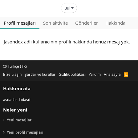
Bul
Profil mesajları
Son aktivite
Gönderiler
Hakkında
Jasondex adlı kullanıcının profili hakkında henüz mesaj yok.
Türkçe (TR)
Bize ulaşın
Şartlar ve kurallar
Gizlilik politikası
Yardım
Ana sayfa
R
S
S
Hakkımızda
asdadasdadasd
Neler yeni
Yeni mesajlar
Yeni profil mesajları