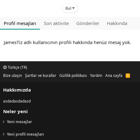
Bul
Profil mesajları
Son aktivite
Gönderiler
Hakkında
JamesTiz adlı kullanıcının profili hakkında henüz mesaj yok.
Türkçe (TR)
Bize ulaşın
Şartlar ve kurallar
Gizlilik politikası
Yardım
Ana sayfa
R
S
S
Hakkımızda
asdadasdadasd
Neler yeni
Yeni mesajlar
Yeni profil mesajları