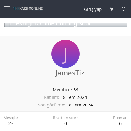
Giriş yap
TheKnightOnline Coming Soon
J
JamesTiz
Member
·
39
Katılım
18 Tem 2024
Son görülme
18 Tem 2024
Mesajlar
Reaction score
Puanları
23
0
6