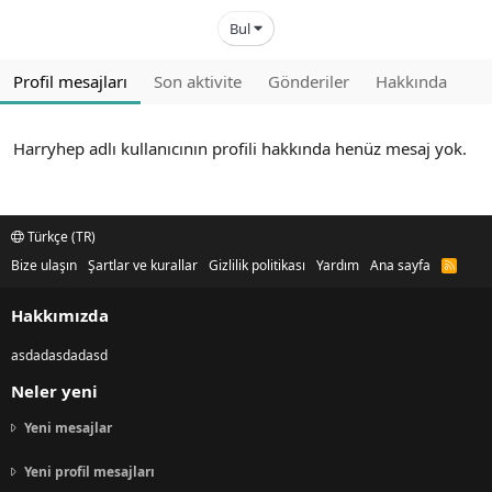
Bul
Profil mesajları
Son aktivite
Gönderiler
Hakkında
Harryhep adlı kullanıcının profili hakkında henüz mesaj yok.
Türkçe (TR)
Bize ulaşın
Şartlar ve kurallar
Gizlilik politikası
Yardım
Ana sayfa
R
S
S
Hakkımızda
asdadasdadasd
Neler yeni
Yeni mesajlar
Yeni profil mesajları