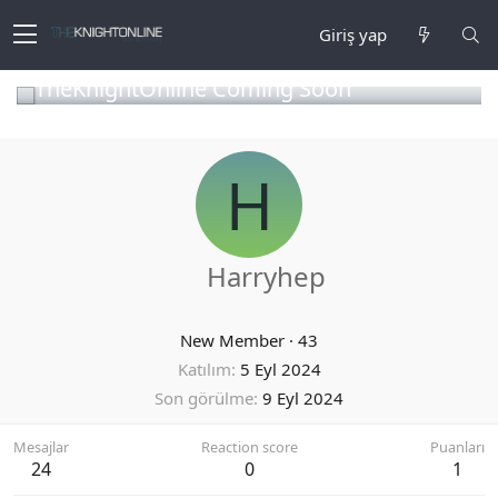
Giriş yap
TheKnightOnline Coming Soon
H
Harryhep
New Member
·
43
Katılım
5 Eyl 2024
Son görülme
9 Eyl 2024
Mesajlar
Reaction score
Puanları
24
0
1