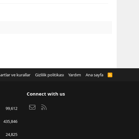
artlar ve kurallar
Gizlilik politikası
Yardım
Ana sayfa
R
S
S
Connect with us
Bize ulaşın
RSS
99,612
435,846
24,825