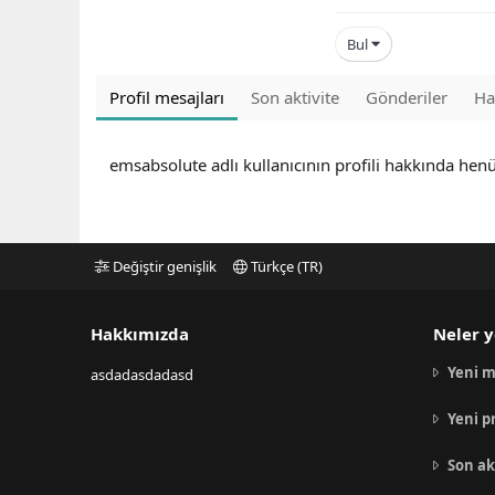
Bul
Profil mesajları
Son aktivite
Gönderiler
Ha
emsabsolute adlı kullanıcının profili hakkında hen
Değiştir genişlik
Türkçe (TR)
Hakkımızda
Neler y
Yeni m
asdadasdadasd
Yeni p
Son ak