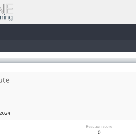
ute
 2024
Reaction score
0