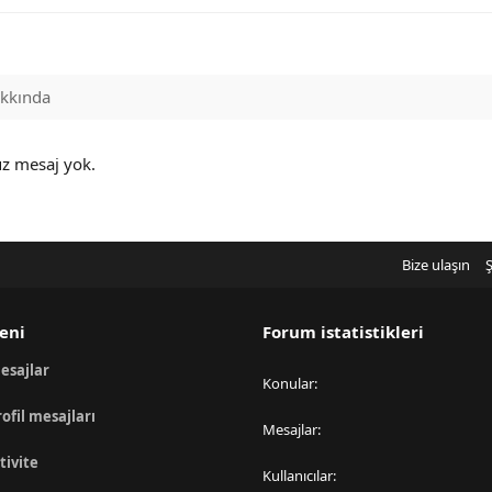
kkında
üz mesaj yok.
Bize ulaşın
Ş
eni
Forum istatistikleri
esajlar
Konular
rofil mesajları
Mesajlar
tivite
Kullanıcılar