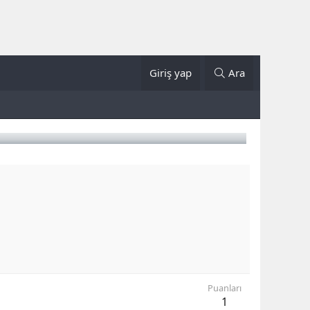
Giriş yap
Ara
Puanları
1