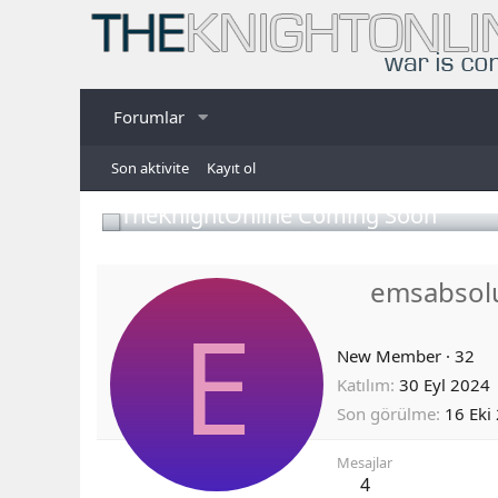
Forumlar
Son aktivite
Kayıt ol
TheKnightOnline Coming Soon
emsabsol
E
New Member
·
32
Katılım
30 Eyl 2024
Son görülme
16 Eki
Mesajlar
4