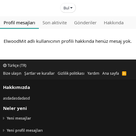
Bul
Profil mesajları
Son aktivite
Gönderiler
Hakkında
ElwoodMit adlı kullanıcının profili hakkında henüz mesaj yok.
Türkçe (TR)
Bize ulaşın
Şartlar ve kurallar
Gizlilik politikası
Yardım
Ana sayfa
R
S
S
Hakkımızda
asdadasdadasd
Neler yeni
Yeni mesajlar
Yeni profil mesajları