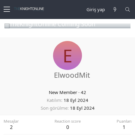
Giriş yap
TheKnightOnline Coming Soon
E
ElwoodMit
New Member
·
42
Katılım
18 Eyl 2024
Son görülme
18 Eyl 2024
Mesajlar
Reaction score
Puanları
2
0
1