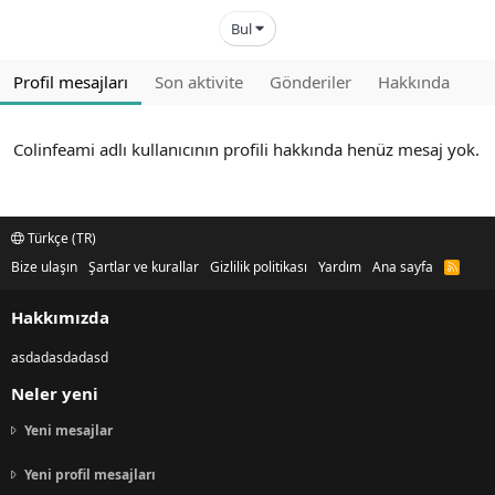
Bul
Profil mesajları
Son aktivite
Gönderiler
Hakkında
Colinfeami adlı kullanıcının profili hakkında henüz mesaj yok.
Türkçe (TR)
Bize ulaşın
Şartlar ve kurallar
Gizlilik politikası
Yardım
Ana sayfa
R
S
S
Hakkımızda
asdadasdadasd
Neler yeni
Yeni mesajlar
Yeni profil mesajları