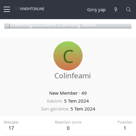
Giriş yap
TheKnightOnline Coming Soon
C
Colinfeami
New Member
·
49
Katılım
5 Tem 2024
Son görülme
5 Tem 2024
Mesajlar
Reaction score
Puanları
17
0
1