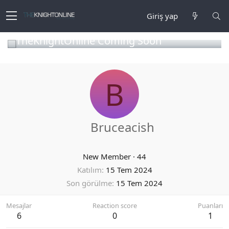
Giriş yap
TheKnightOnline Coming Soon
B
Bruceacish
New Member
·
44
Katılım
15 Tem 2024
Son görülme
15 Tem 2024
Mesajlar
Reaction score
Puanları
6
0
1