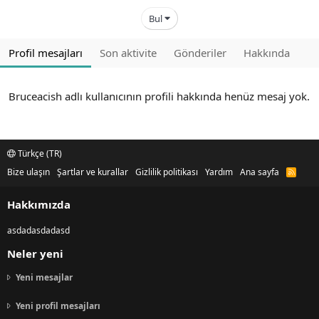
Bul
Profil mesajları
Son aktivite
Gönderiler
Hakkında
Bruceacish adlı kullanıcının profili hakkında henüz mesaj yok.
Türkçe (TR)
Bize ulaşın
Şartlar ve kurallar
Gizlilik politikası
Yardım
Ana sayfa
R
S
S
Hakkımızda
asdadasdadasd
Neler yeni
Yeni mesajlar
Yeni profil mesajları