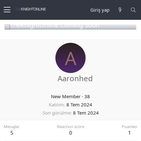
Giriş yap
TheKnightOnline Coming Soon
A
Aaronhed
New Member
·
38
Katılım
8 Tem 2024
Son görülme
8 Tem 2024
Mesajlar
Reaction score
Puanları
5
0
1