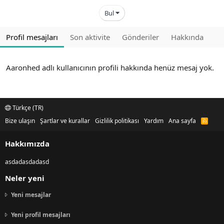
Bul
Profil mesajları
Son aktivite
Gönderiler
Hakkında
Aaronhed adlı kullanıcının profili hakkında henüz mesaj yok.
Türkçe (TR)
Bize ulaşın
Şartlar ve kurallar
Gizlilik politikası
Yardım
Ana sayfa
R
S
S
Hakkımızda
asdadasdadasd
Neler yeni
Yeni mesajlar
Yeni profil mesajları